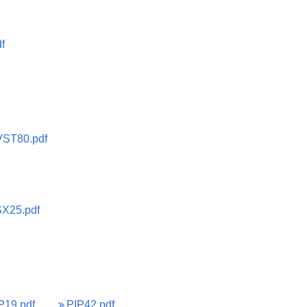
f
VST80.pdf
SX25.pdf
P19.pdf
PIP42.pdf