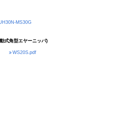
UH30N-MS30G
動式角型エヤーニッパ)
WS20S.pdf