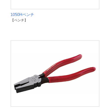
1050Hペンチ
【ペンチ】