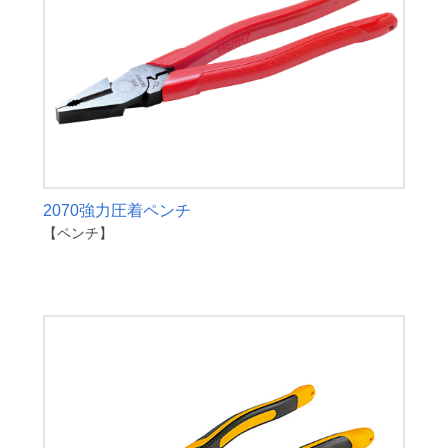
2070強力圧着ペンチ
【ペンチ】