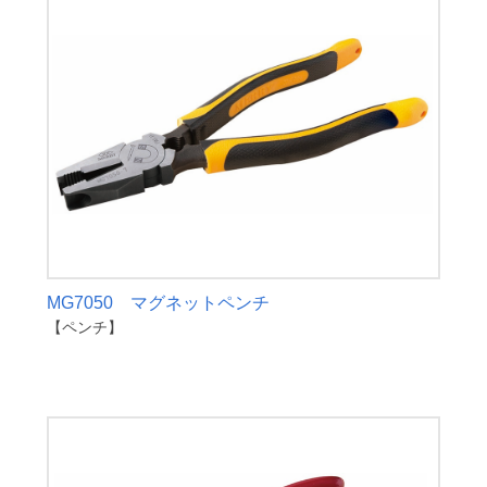
MG7050 マグネットペンチ
【ペンチ】