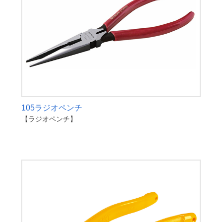
105ラジオペンチ
【ラジオペンチ】