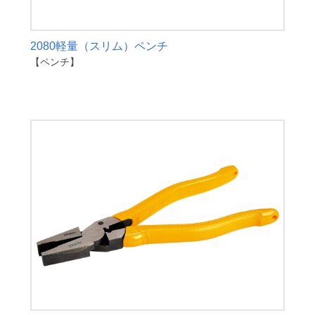
2080軽量（スリム）ペンチ
【ペンチ】