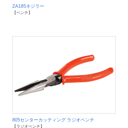
ZA185ネジラー
【ペンチ】
805センターカッティング ラジオペンチ
【ラジオペンチ】