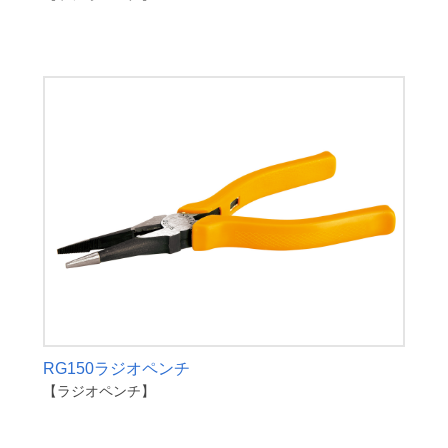
RG150ラジオペンチ
【ラジオペンチ】