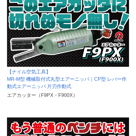
【ナイル空気工具】
MR-M型 機械取付式丸型エアーニッパ｜CP型 レバー作
動式エアーニッパ 片刃作動式
エアカッター（F9PX・F900X）