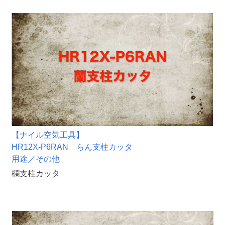
【ナイル空気工具】
HR12X-P6RAN らん支柱カッタ
用途／その他
欄支柱カッタ