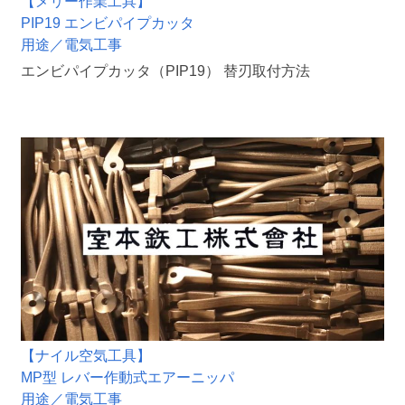
【メリー作業工具】
PIP19 エンビパイプカッタ
用途／電気工事
エンビパイプカッタ（PIP19） 替刃取付方法
【ナイル空気工具】
MP型 レバー作動式エアーニッパ
用途／電気工事