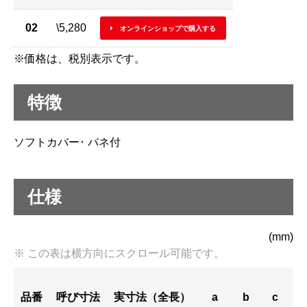
02
\5,280
オンラインショップで購入する
※価格は、税別表示です。
特徴
ソフトカバー･ バネ付
仕様
(mm)
品番
呼び寸法
実寸法（全長）
a
b
c
質