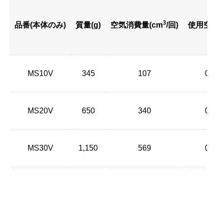
3
品番(本体のみ)
質量(g)
空気消費量(cm
/回)
使用空気
MS10V
345
107
0.4
MS20V
650
340
0.5
MS30V
1,150
569
0.5