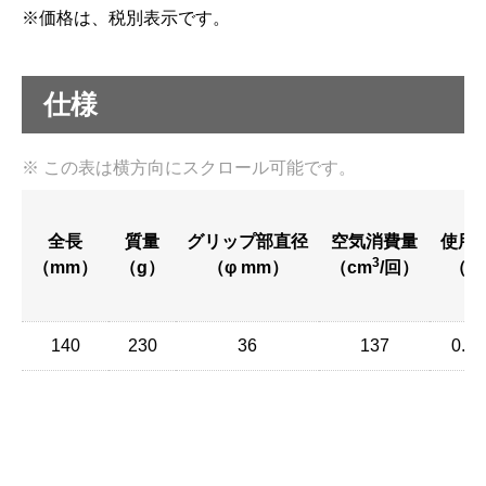
※価格は、税別表示です。
仕様
全長
質量
グリップ部直径
空気消費量
使用
3
（mm）
（g）
（φ mm）
（cm
/回）
（M
140
230
36
137
0.5