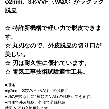
φ2mm、3芯VVF〈VA線〉がラクラク
脱皮
☆ 特許新機構で軽い力で脱皮できま
す。
☆ 丸刃なので、外皮脱皮の切り口が
美しい。
☆ 刃は耐久性に優れています。
☆ 電気工事技術試験適性工具。
■用途
●φ2mm、3芯VVF〈VA線〉の脱皮に
●刃の交換なしに4種類のＶA線の脱皮ができます。
●内側で外皮脱皮、外側で芯線脱皮
替刃(VS51)交換可能です。