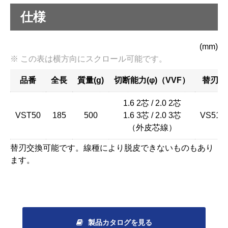
仕様
(mm)
品番
全長
質量(g)
切断能力(φ)（VVF）
替刃
1.6 2芯 / 2.0 2芯
VST50
185
500
1.6 3芯 / 2.0 3芯
VS51
（外皮芯線）
替刃交換可能です。線種により脱皮できないものもあり
ます。
製品カタログを見る