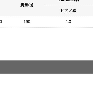
質量(g)
ピアノ線
0
190
1.0