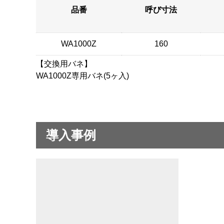
品番
呼び寸法
WA1000Z
160
【交換用バネ】
WA1000Z専用バネ(5ヶ入)
導入事例