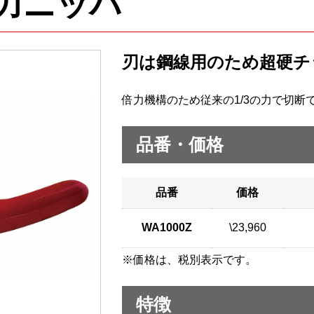
倍力ニッパ
刃は鋼線用のため超硬チ
倍力機構のため従来の1/3の力で切断
品番・価格
品番
価格
WA1000Z
\23,960
※価格は、税別表示です。
特徴